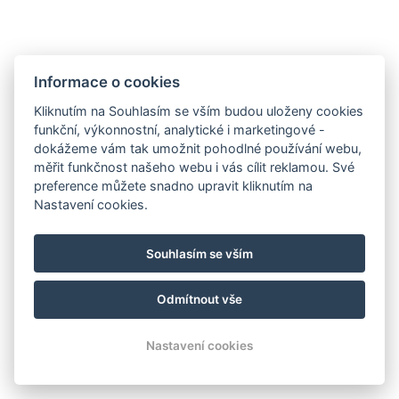
Informace o cookies
Kliknutím na Souhlasím se vším budou uloženy cookies
funkční, výkonnostní, analytické i marketingové -
dokážeme vám tak umožnit pohodlné používání webu,
měřit funkčnost našeho webu i vás cílit reklamou. Své
preference můžete snadno upravit kliknutím na
Nastavení cookies.
klarinka.sinkova@gmail.com
+420 608 870 927
Souhlasím se vším
Mapy
Facebook
Odmítnout vše
© Copyright 2026 | Všechna práva vyhrazena
Nastavení cookies